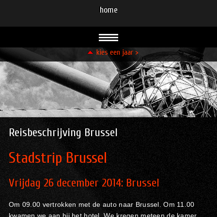
home
kies een jaar >
93
94
95
96
96
96
99
99
00
00
01
02
03
08
08
09
10
11
12
13
13
14
15
15
16
21
23
23
24
Reisbeschrijving Brussel
Stadstrip Brussel
Vrijdag 26 december 2014:
Brussel
Om 09.00 vertrokken met de auto naar Brussel. Om 11.00
kwamen we aan bij het hotel. We kregen meteen de kamer