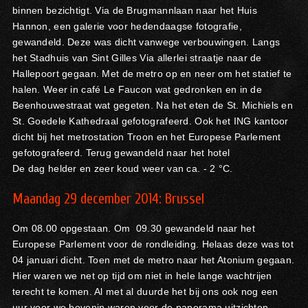
binnen bezichtigt. Via de Brugmannlaan naar het Huis
Hannon, een galerie voor hedendaagse fotografie,
gewandeld. Deze was dicht vanwege verbouwingen. Langs
het Stadhuis van Sint Gilles Via allerlei straatje naar de
Hallepoort gegaan. Met de metro op en neer om het statief te
halen. Weer in café Le Faucon wat gedronken en in de
Beenhouwestraat wat gegeten. Na het eten de St. Michiels en
St. Goedele Kathedraal gefotografeerd. Ook het ING kantoor
dicht bij het metrostation Troon en het Europese Parlement
gefotografeerd. Terug gewandeld naar het hotel
De dag helder en zeer koud weer van ca. - 2 °C.
Maandag 29 december 2014:
Brussel
Om 08.00 opgestaan. Om 09.30 gewandeld naar het
Europese Parlement voor de rondleiding. Helaas deze was tot
04 januari dicht. Toen met de metro naar het Atonium gegaan.
Hier waren we net op tijd om niet in hele lange wachtrijen
terecht te komen. Al met al duurde het bij ons ook nog een
uur voor we bovenin waren voor de panorama uitzichten.