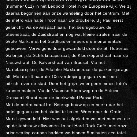
(nummer 611) in het Leopold Hotel in de Europese wijk. We zij
daarna begonnen aan onze wandeling door het centrum. Met
de metro van halte Troon naar De Broukère. Bij Paul eerst
geluncht. Via de Anspachlaan, het beursgebouw, de
Steenstraat, de Zuidstraat en nog wat kleine straten naar de
Grote Markt met het Stadhuis en meerdere monumentale
gebouwen. Vervolgens door gewandeld door de St. Hubertus
Galerijen, de Schildknaapstraat, de Kleerkoperstraat naar de
Nieuwstraat. De Kalverstraat van Brussel. Via het
Martelaarsplein, de Adolphe Maxlaan naar de parkeergarage
58. Met de lift naar de 10e verdieping gegaan voor een
uitzicht over de stad. Door het grijze weer geen mooie foto’s
kunnen maken. Via de Vlaamse Steenweg en de Antoine
Dansaert Straat naar de boekwinkel Passa Porta.
Met de metro vanaf het Beursgebouw op en neer naar het
hotel gegaan om het statief te halen. Weer naar de Grote
Markt gewandeld. Hier was het afgeladen vol met mensen die
op de lichtshow afkwamen. In het Hard Rock Café met onze
prior seating coupon hadden we binnen 5 minuten een tafel.