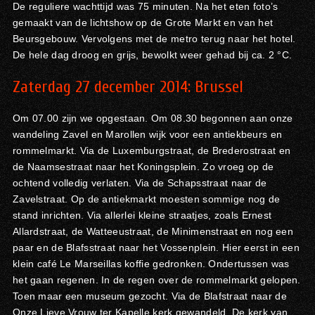
De reguliere wachttijd was 75 minuten. Na het eten foto’s
gemaakt van de lichtshow op de Grote Markt en van het
Beursgebouw. Vervolgens met de metro terug naar het hotel.
De hele dag droog en grijs, bewolkt weer gehad bij ca. 2 °C.
Zaterdag 27 december 2014:
Brussel
Om 07.00 zijn we opgestaan. Om 08.30 begonnen aan onze
wandeling Zavel en Marollen wijk voor een antiekbeurs en
rommelmarkt. Via de Luxemburgstraat, de Brederostraat en
de Naamsestraat naar het Koningsplein. Zo vroeg op de
ochtend volledig verlaten. Via de Schapsstraat naar de
Zavelstraat. Op de antiekmarkt moesten sommige nog de
stand inrichten. Via allerlei kleine straatjes, zoals Ernest
Allardstraat, de Watteeustraat, de Minimenstraat en nog een
paar en de Blafsstraat naar het Vossenplein. Hier eerst in een
klein café Le Marseillas koffie gedronken. Ondertussen was
het gaan regenen. In de regen over de rommelmarkt gelopen.
Toen maar een museum gezocht. Via de Blafstraat naar de
Onze Lieve Vrouw ter Kapelle kerk gewandeld. De kerk van