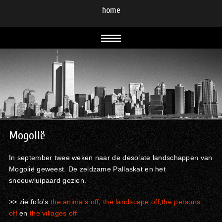
home
Mogolië
In september twee weken naar de desolate landschappen van
Mogolië geweest. De zeldzame Pallaskat en het
sneeuwluipaard gezien.
>> zie fofo's
the animals off
,
the landscape off
,
the persons
off
en
the villages off