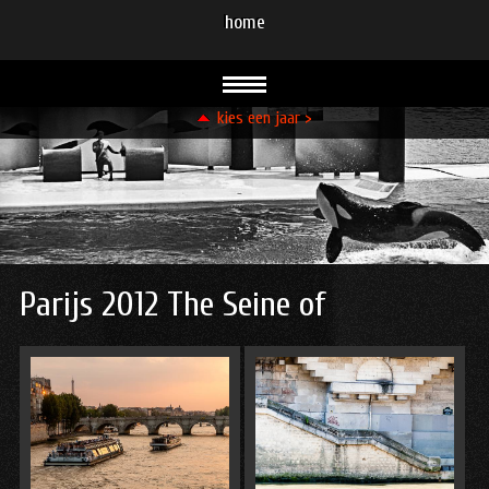
home
kies een jaar >
93
94
95
96
96
96
99
99
00
00
01
02
03
08
08
09
10
11
12
13
13
14
15
15
16
21
23
23
24
Parijs 2012 The Seine of