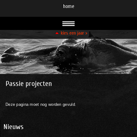
home
kies een jaar >
Paddenstoelen
Bomen
Winter
Boeketterie
Ijsvogel
Gouda
Fauna
Gouda oud en nieuw
Pinhole
Doka
Tekenen
Passie projecten
Deze pagina moet nog worden gevuld.
Nieuws