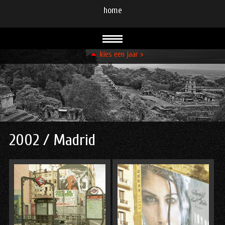
home
kies een jaar >
93
94
95
96
96
96
99
99
00
00
01
02
03
08
08
09
10
11
12
13
13
14
15
15
16
21
23
23
24
2002 /
Madrid