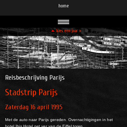
home
kies een jaar >
93
94
95
96
96
96
99
99
00
00
01
02
03
08
08
09
10
11
12
13
13
14
15
15
16
21
23
23
24
Reisbeschrijving Parijs
Stadstrip Parijs
Zaterdag 16 april 1995
Met de auto naar Parijs gereden. Overnachtigingen in het
hotel Ibis Hotel net ver van de Eiffel toren.