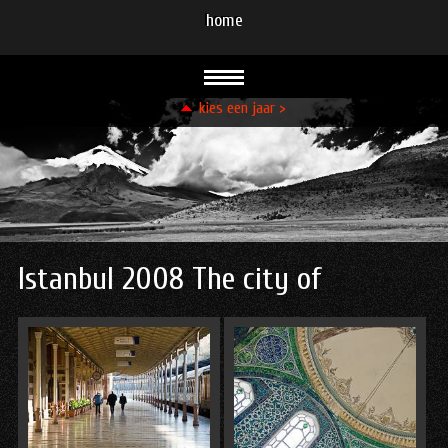
home
kies een jaar >
93
94
95
96
96
96
99
99
00
00
01
02
03
08
08
09
10
11
12
13
13
14
15
15
16
21
23
23
24
Istanbul 2008 The city of