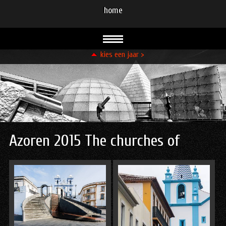
home
kies een jaar >
93
94
95
96
96
96
99
99
00
00
01
02
03
08
08
09
10
11
12
13
13
14
15
15
16
21
23
23
24
Azoren 2015 The churches of