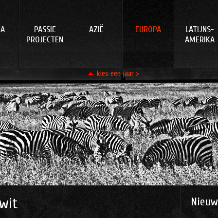
KA
PASSIE
AZIË
EUROPA
LATIJNS-
PROJECTEN
AMERIKA
kies een jaar >
99
99
00
00
01
02
03
08
08
09
10
11
12
13
1
wit
Nieuw