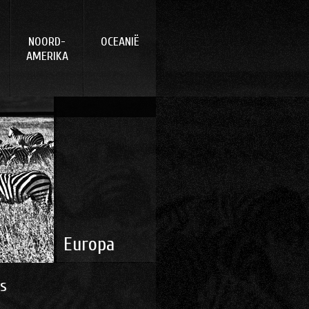
NOORD-
OCEANIË
AMERIKA
3
14
15
15
16
21
23
23
Europa
s