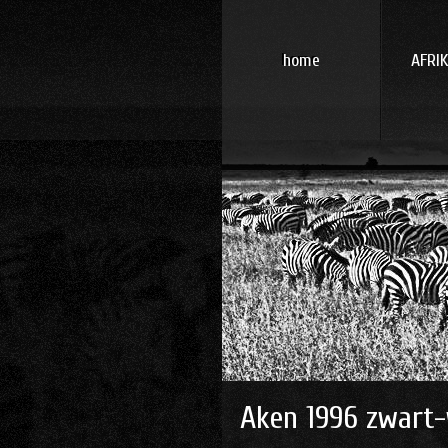
home
AFRI
93
94
95
96
96
96
24
Aken 1996 zwart-