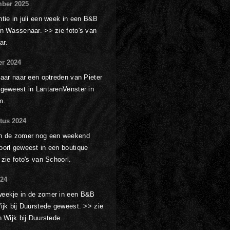
ber 2025
tie in juli een week in een B&B
in Wassenaar. >> zie foto's van
aar.
er 2024
jaar naar een optreden van Pieter
 geweest in LantarenVenster in
m.
tus 2024
n de zomer nog een weekend
oorl geweest in een boutique
 zie foto's van Schoorl.
024
eekje in de zomer in een B&B
ijk bij Duurstede geweest. >> zie
n Wijk bij Duurstede.