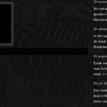
30 novem
Als vakan
gezeten 
Wassen
26 oktob
In het na
de Graaf
02:18
Rotterda
 foto
01 augus
Einde va
naar Sch
hotel. >>
29 juli 2
Een midw
boot in W
foto's va